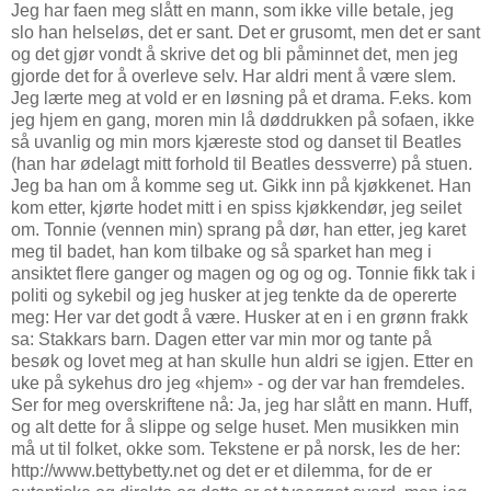
Jeg har faen meg slått en mann, som ikke ville betale, jeg
slo han helseløs, det er sant. Det er grusomt, men det er sant
og det gjør vondt å skrive det og bli påminnet det, men jeg
gjorde det for å overleve selv. Har aldri ment å være slem.
Jeg lærte meg at vold er en løsning på et drama. F.eks. kom
jeg hjem en gang, moren min lå døddrukken på sofaen, ikke
så uvanlig og min mors kjæreste stod og danset til Beatles
(han har ødelagt mitt forhold til Beatles dessverre) på stuen.
Jeg ba han om å komme seg ut. Gikk inn på kjøkkenet. Han
kom etter, kjørte hodet mitt i en spiss kjøkkendør, jeg seilet
om. Tonnie (vennen min) sprang på dør, han etter, jeg karet
meg til badet, han kom tilbake og så sparket han meg i
ansiktet flere ganger og magen og og og og. Tonnie fikk tak i
politi og sykebil og jeg husker at jeg tenkte da de opererte
meg: Her var det godt å være. Husker at en i en grønn frakk
sa: Stakkars barn. Dagen etter var min mor og tante på
besøk og lovet meg at han skulle hun aldri se igjen. Etter en
uke på sykehus dro jeg «hjem» - og der var han fremdeles.
Ser for meg overskriftene nå: Ja, jeg har slått en mann. Huff,
og alt dette for å slippe og selge huset. Men musikken min
må ut til folket, okke som. Tekstene er på norsk, les de her:
http://www.bettybetty.net og det er et dilemma, for de er