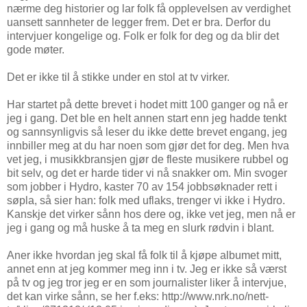
nærme deg historier og lar folk få opplevelsen av verdighet
uansett sannheter de legger frem. Det er bra. Derfor du
intervjuer kongelige og. Folk er folk for deg og da blir det
gode møter.
Det er ikke til å stikke under en stol at tv virker.
Har startet på dette brevet i hodet mitt 100 ganger og nå er
jeg i gang. Det ble en helt annen start enn jeg hadde tenkt
og sannsynligvis så leser du ikke dette brevet engang, jeg
innbiller meg at du har noen som gjør det for deg. Men hva
vet jeg, i musikkbransjen gjør de fleste musikere rubbel og
bit selv, og det er harde tider vi nå snakker om. Min svoger
som jobber i Hydro, kaster 70 av 154 jobbsøknader rett i
søpla, så sier han: folk med uflaks, trenger vi ikke i Hydro.
Kanskje det virker sånn hos dere og, ikke vet jeg, men nå er
jeg i gang og må huske å ta meg en slurk rødvin i blant.
Aner ikke hvordan jeg skal få folk til å kjøpe albumet mitt,
annet enn at jeg kommer meg inn i tv. Jeg er ikke så værst
på tv og jeg tror jeg er en som journalister liker å intervjue,
det kan virke sånn, se her f.eks: http://www.nrk.no/nett-