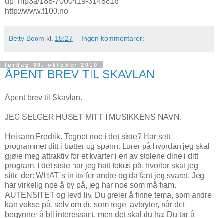
dp_mp3a/188-7000419-3148816
http://www.t100.no
Betty Boom
kl.
15:27
Ingen kommentarer:
lørdag 30. oktober 2010
ÅPENT BREV TIL SKAVLAN
Åpent brev til Skavlan.
JEG SELGER HUSET MITT I MUSIKKENS NAVN.
Heisann Fredrik. Tegnet noe i det siste? Har sett
programmet ditt i bøtter og spann. Lurer på hvordan jeg skal
gjøre meg attraktiv for et kvarter i en av stolene dine i ditt
program. I det siste har jeg hatt fokus på, hvorfor skal jeg
sitte der: WHAT`s in it» for andre og da fant jeg svaret. Jeg
har virkelig noe å by på, jeg har noe som må fram.
AUTENSITET og levd liv. Du greier å finne tema, som andre
kan vokse på, selv om du som regel avbryter, når det
begynner å bli interessant, men det skal du ha: Du tør å