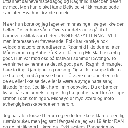
utdannet barnevernspedagog og Ragnhild hatet den delen
av meg. Men hun elsket tante Betty og vi fikk mange gode
samtaler. Hva hun drømte om etc.
Nå er hun borte og jeg laget en minnesingel, selger ikke den
heller. Det er bare sånn. Overskuddet skulle gå til et
barnevernstiltak som heter: UNGDOMSALTERNATIVET,
men interessen er fraværende. Folk har kanskje nok
veldedighetsgreier rundt ørene. Ragnhild likte denne låten,
Månestripen og Babe På Kjøret låten og Mr. Marble særlig
godt. Hun var med oss på festival i sommer i Sverige. To
venninner av henne sa det så godt på tv: Ragnhild manglet
bare to ting: kjærlighet og omsorg. Og alt for mange folk tror
de har det, med å presse barn til å være noe annet enn det
de er, eller ikke se de, eller la være å synge natta sang,
tilstede for de. Jeg fikk høre i min oppvekst: Du er bare en
kvise på samfunnets rumpe. Jeg har jobbet hardt for å slippe
kraften i den setningen. Misnøye er mye værre og mere
avhengighetsskapende enn heroin.
Jeg har aldri forsøkt heroin og er derfor ikke erklært ordentlig
rusmisbruker, men jeg satt i fengsel da jeg var 19 år for RAN
og det gir liksom litt kred da. Sykt system. Rangering av