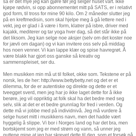
så er det mye jeg kan gjøre før jeg selger huset vårt. Ikke
kjøpe rødvin, si opp abonnementet mitt på SATS, er i relativt
god form, til tross for mine 90 kilo. Om 2 måneder slutter jeg
på en kreftmedisin, som skal hjelpe meg å gå lettere ned i
vekt, jeg er glad i å være i form, klatrer på isbre, driver med
kajakk, mediterer og tar yoga hver dag, så det står ikke på
det liksom. Jeg kan selge noe aksjer (selv om det koster noe
for jævli om dagan) og vi kan invitere oss selv på middag
hos noen venner. Vi kan lappe klær og spise havregrøt. Å
være blakk har gjort oss ganske så kreativ og
sammenspleiset, ser du.
Men musikken min må ut til folket, okke som. Tekstene er på
norsk, les de her: http://www.bettybetty.net og det er et
dilemma, for de er autentiske og direkte og dette er et
tveegget sverd, men jeg har jo ikke laget dette for å ikke
berøre, jeg vil oppriktig at folk skal ha det bedre med seg
selv, slik at det er et bedre grunnlag for fred i verden. Og
dette må vi jobbe med på individnivå. Jeg må vurdere å
selge huset mitt i musikkens navn, men det hadde vært
hyggelig å slippe. Vi bor i Norges land og har det bra, men
bortskjemt som jeg er med strøm og vann, så unner jeg
guttene mine at jeg har skrevet dette til deg, som et forsøk på