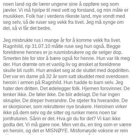
noen land og de lærer ungene sine å oppføre seg som
jævler. Vi må hjelpe til med vett og forstand, og min måte er
musikken. Folk har i verdens rikeste land, mye vondt med
seg selv, så de ruser seg vekk fra livet. Jeg må synge om
det, så vi får det bedre.
Jeg misbrukte rus i mange år for å komme vekk fra livet.
Ragnhild, rip 31.07.10 måtte ruse seg hun også. Begge
foreldrene hennes er jo rusmisbrukere og de selger dop.
Smerten ble for stor å bære også for henne. Hun var lik meg
der. Hun drømte om et vanlig liv og ønsket at foreldrene
skulle bli rusfri. Hun ønsket seg at de sluttet med dopdritten.
Det var en dame på 32 år som satt skuddet med overdosen
heroin i armen på Ragnhild. Hun hadde to barn selv. Jeg
hater den dritten. Det ødelegger folk. Hjernen forsvinner. De
tenker ikke. De føler ikke. De blir ødelagt. De har ingen
skrupler. De dreper hverandre. De stjeler fra hverandre. De
er skorpioner, som rekrutterer nye brukere. Heroinen virker
ikke på dem selv og de sitter og runker mens noen tar
jomfruturen. Sånn er det. Hva gir du for det? Vi kan ikke
godta det. Vi må gjøre noe. Men vet du, en ting som er værre
en heroin, og det er MISNØYE. Misfornøyde voksne er rein