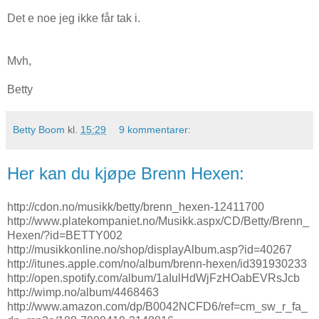
Det e noe jeg ikke får tak i.
Mvh,
Betty
Betty Boom
kl.
15:29
9 kommentarer:
Her kan du kjøpe Brenn Hexen:
http://cdon.no/musikk/betty/brenn_hexen-12411700
http://www.platekompaniet.no/Musikk.aspx/CD/Betty/Brenn_
Hexen/?id=BETTY002
http://musikkonline.no/shop/displayAlbum.asp?id=40267
http://itunes.apple.com/no/album/brenn-hexen/id391930233
http://open.spotify.com/album/1aIulHdWjFzHOabEVRsJcb
http://wimp.no/album/4468463
http://www.amazon.com/dp/B0042NCFD6/ref=cm_sw_r_fa_