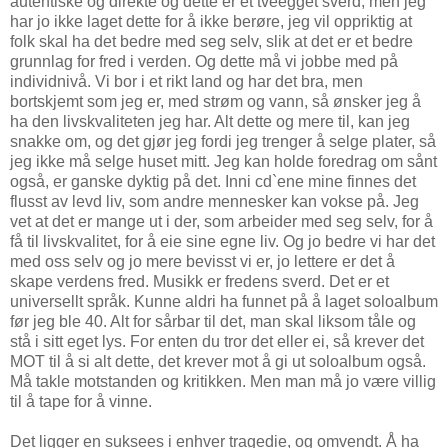
autentiske og direkte og dette er et tveegget sverd, men jeg
har jo ikke laget dette for å ikke berøre, jeg vil oppriktig at
folk skal ha det bedre med seg selv, slik at det er et bedre
grunnlag for fred i verden. Og dette må vi jobbe med på
individnivå. Vi bor i et rikt land og har det bra, men
bortskjemt som jeg er, med strøm og vann, så ønsker jeg å
ha den livskvaliteten jeg har. Alt dette og mere til, kan jeg
snakke om, og det gjør jeg fordi jeg trenger å selge plater, så
jeg ikke må selge huset mitt. Jeg kan holde foredrag om sånt
også, er ganske dyktig på det. Inni cd`ene mine finnes det
flusst av levd liv, som andre mennesker kan vokse på. Jeg
vet at det er mange ut i der, som arbeider med seg selv, for å
få til livskvalitet, for å eie sine egne liv. Og jo bedre vi har det
med oss selv og jo mere bevisst vi er, jo lettere er det å
skape verdens fred. Musikk er fredens sverd. Det er et
universellt språk. Kunne aldri ha funnet på å laget soloalbum
før jeg ble 40. Alt for sårbar til det, man skal liksom tåle og
stå i sitt eget lys. For enten du tror det eller ei, så krever det
MOT til å si alt dette, det krever mot å gi ut soloalbum også.
Må takle motstanden og kritikken. Men man må jo være villig
til å tape for å vinne.
Det ligger en suksees i enhver tragedie, og omvendt. Å ha