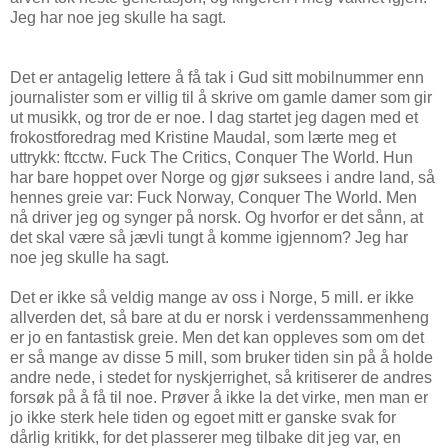
Jeg har noe jeg skulle ha sagt.
Det er antagelig lettere å få tak i Gud sitt mobilnummer enn
journalister som er villig til å skrive om gamle damer som gir
ut musikk, og tror de er noe. I dag startet jeg dagen med et
frokostforedrag med Kristine Maudal, som lærte meg et
uttrykk: ftcctw. Fuck The Critics, Conquer The World. Hun
har bare hoppet over Norge og gjør suksees i andre land, så
hennes greie var: Fuck Norway, Conquer The World. Men
nå driver jeg og synger på norsk. Og hvorfor er det sånn, at
det skal være så jævli tungt å komme igjennom? Jeg har
noe jeg skulle ha sagt.
Det er ikke så veldig mange av oss i Norge, 5 mill. er ikke
allverden det, så bare at du er norsk i verdenssammenheng
er jo en fantastisk greie. Men det kan oppleves som om det
er så mange av disse 5 mill, som bruker tiden sin på å holde
andre nede, i stedet for nyskjerrighet, så kritiserer de andres
forsøk på å få til noe. Prøver å ikke la det virke, men man er
jo ikke sterk hele tiden og egoet mitt er ganske svak for
dårlig kritikk, for det plasserer meg tilbake dit jeg var, en