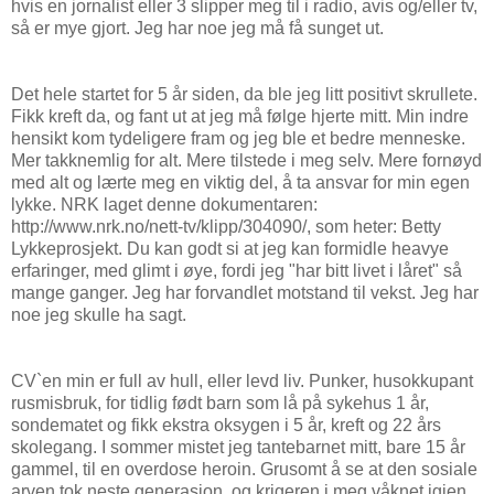
hvis en jornalist eller 3 slipper meg til i radio, avis og/eller tv,
så er mye gjort. Jeg har noe jeg må få sunget ut.
Det hele startet for 5 år siden, da ble jeg litt positivt skrullete.
Fikk kreft da, og fant ut at jeg må følge hjerte mitt. Min indre
hensikt kom tydeligere fram og jeg ble et bedre menneske.
Mer takknemlig for alt. Mere tilstede i meg selv. Mere fornøyd
med alt og lærte meg en viktig del, å ta ansvar for min egen
lykke. NRK laget denne dokumentaren:
http://www.nrk.no/nett-tv/klipp/304090/, som heter: Betty
Lykkeprosjekt. Du kan godt si at jeg kan formidle heavye
erfaringer, med glimt i øye, fordi jeg "har bitt livet i låret" så
mange ganger. Jeg har forvandlet motstand til vekst. Jeg har
noe jeg skulle ha sagt.
CV`en min er full av hull, eller levd liv. Punker, husokkupant
rusmisbruk, for tidlig født barn som lå på sykehus 1 år,
sondematet og fikk ekstra oksygen i 5 år, kreft og 22 års
skolegang. I sommer mistet jeg tantebarnet mitt, bare 15 år
gammel, til en overdose heroin. Grusomt å se at den sosiale
arven tok neste generasjon, og krigeren i meg våknet igjen.