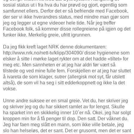
sosial status ut i fra hva du har prøvd og gjort, egentlig som
samfunnet ellers. Derfor det er så befriende med Facebook,
der ser vi ikke hverandres status, med mindre man gjør som
jeg og legger ut egne videoer hele tide. Når jeg treffer
Facebook folk, så kommer disse rollegreiene på igjen og det
funker ikke. Merkelig greie, ufritt igrunnen.
Da jeg fikk kreft laget NRK denne dokumentaren:
http://www.nrk.no/nett-tv/klipp/304090/ disse hygienene som
elsker å sitte i mørke laget rykter om at det hadde «tiltet» for
meg etc. Men sannheten er at jeg har aldri før vært så
tilstede og ved mine fulle fem. Forskjellen er at jeg har sluttet
å ivareta de som klager, sutrer (allergisk mot syt, får utslett
altså), de som vil ha seg i sitt edderkoppnett og ikke la det
vokse.
Unne andre suksee er en smal greie. Vet du, her skriver jeg
og skriver jeg og du har sikkert ramlet av for lengst. Skulle
ha sparket inn en skikkelig inner 10`er nå. Okei, jeg har solgt
kroppen min for å få penger til dop. Den satt. Der våknet du.
Jeg har faen meg slått en mann, som ikke ville betale, jeg
slo han helseløs, det er sant. Det er grusomt, men det er sant