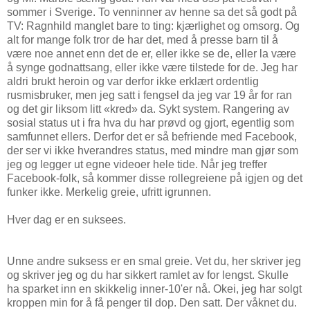
sommer i Sverige. To venninner av henne sa det så godt på
TV: Ragnhild manglet bare to ting: kjærlighet og omsorg. Og
alt for mange folk tror de har det, med å presse barn til å
være noe annet enn det de er, eller ikke se de, eller la være
å synge godnattsang, eller ikke være tilstede for de. Jeg har
aldri brukt heroin og var derfor ikke erklært ordentlig
rusmisbruker, men jeg satt i fengsel da jeg var 19 år for ran
og det gir liksom litt «kred» da. Sykt system. Rangering av
sosial status ut i fra hva du har prøvd og gjort, egentlig som
samfunnet ellers. Derfor det er så befriende med Facebook,
der ser vi ikke hverandres status, med mindre man gjør som
jeg og legger ut egne videoer hele tide. Når jeg treffer
Facebook-folk, så kommer disse rollegreiene på igjen og det
funker ikke. Merkelig greie, ufritt igrunnen.
Hver dag er en suksees.
Unne andre suksess er en smal greie. Vet du, her skriver jeg
og skriver jeg og du har sikkert ramlet av for lengst. Skulle
ha sparket inn en skikkelig inner-10'er nå. Okei, jeg har solgt
kroppen min for å få penger til dop. Den satt. Der våknet du.