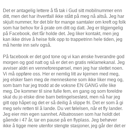
Det er antagelig lettere å få tak i Gud sitt mobilnummer enn
ditt, men det har ihvertfall ikke stått på meg nå altså. Jeg har
skjult nummer, for det blir for mange samtaler om kreft og folk
som har behov for å prate om ditt og datt. Jeg er tilgjengelig
på Facebook, det får holde det. Jeg liker kontakt, men jeg
kan ikke drive å heise folk opp to trappetrinn hele tiden, jeg
må hente inn selv også.
På facebook er det god tone og vi kan ønske hverandre god
morgen og god natt og så er det en gratis reklamekanal. Jeg
avviser aldri en venneforespørsel, men jeg har slettet noen.
Vi må oppføre oss. Her er nemlig litt av kjernen med meg,
jeg elsker faen meg de menneskene som ikke liker meg og,
som barn har jeg trodd at de voksne EN GANG ville like
meg. De kommer til sine fulle fem, en gang og som foreldre
skal du jo elske dine barn betingelsesløst, men nå har jeg
gitt opp håpet og det er så deilig å slippe fri. Det er som å gi
meg selv retten til å lande. Du vet følelsen, når et fly lander.
Jeg eier min egen sannhet. Albatrossen som har holdt det
gående i 47 år, tar en pause på en flyplass. Jeg behøver
ikke å tigge mere utenfor stengte stasjoner, jeg går der det er