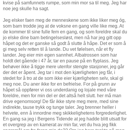
kvise på samfunnets rumpe, som min mor sa til meg. Jeg har
noe jeg skulle ha sagt.
Jeg elsker faen meg de menneskene som ikke liker meg óg,
som barn trodde jeg at de voksne en gang ville like meg. At
de kommer til sine fulle fem en gang, og som foreldre skal du
jo elske dine barn betingelsesløst, men nå har jeg gitt opp
håpet og det er ganske så godt å slutte å håpe. Det er som å
gi meg selv retten til å lande. Du vet følelsen, når et fly
lander. Jeg eier min egen sannhet. Albatrossen som har
holdt det gående i 47 år, tar en pause på en flyplass. Jeg
behøver ikke å tigge mere utenfor stengte stasjoner, jeg går
der det er åpent. Jeg tar i mot den kjærligheten jeg får, i
stedet for å tro at de som ikke eier kjærligheten selv, skal gi
meg noe. Du aner ikke for en befrielse. For på grunn av
håpet så oppfører vi oss underdanig og lojale med våre
foreldre, men for min del er det altså helt slutt. her må man
drive egenomsorg! De får ikke styre meg mere, med sine
indirekte, tause trykk og tunge taler. Jeg brenner heller i
helvete, enn å innordne meg skikkelighetens forgrederlighet.
En gang sa jeg i Bergens Tidende at jeg hadde blitt utsatt for
et overgrep av en kamerat av min far, vet du hva jeg fikk