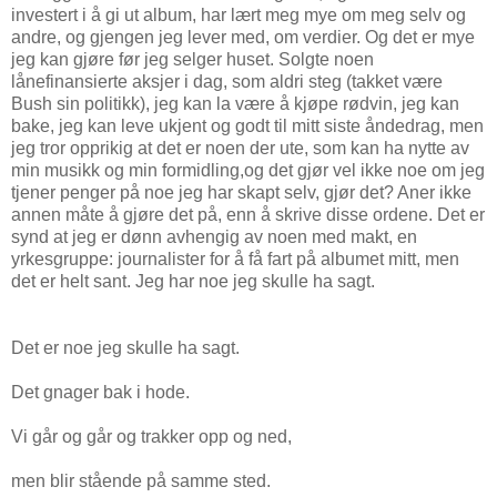
investert i å gi ut album, har lært meg mye om meg selv og
andre, og gjengen jeg lever med, om verdier. Og det er mye
jeg kan gjøre før jeg selger huset. Solgte noen
lånefinansierte aksjer i dag, som aldri steg (takket være
Bush sin politikk), jeg kan la være å kjøpe rødvin, jeg kan
bake, jeg kan leve ukjent og godt til mitt siste åndedrag, men
jeg tror opprikig at det er noen der ute, som kan ha nytte av
min musikk og min formidling,og det gjør vel ikke noe om jeg
tjener penger på noe jeg har skapt selv, gjør det? Aner ikke
annen måte å gjøre det på, enn å skrive disse ordene. Det er
synd at jeg er dønn avhengig av noen med makt, en
yrkesgruppe: journalister for å få fart på albumet mitt, men
det er helt sant. Jeg har noe jeg skulle ha sagt.
Det er noe jeg skulle ha sagt.
Det gnager bak i hode.
Vi går og går og trakker opp og ned,
men blir stående på samme sted.