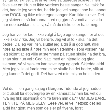
synge og skrive. Det er vel ikke så utpreget skrevet, men
feks sier en: Hun er ikke verdens beste sanger. Nei takk for
det, hadde jeg vært det, hadde jeg vel sunget noe helt annet
enn ROCK og ikke mine egne sanger. Kan ikke skrive. Det
jeg skriver er så forbanna nært og gjør så vondt at hvis du
har noe uavklart i ditt liv, så må du elske eller hate meg.
Jeg har vel for faen ikke valgt å lage egne sanger for at det
ikke skal virke. Jeg vil berøre, Jeg vil at folk skal ha det
bedre. Da jeg var liten, sluttet jeg aldri å si god natt, (fikk
høre at jeg likte å høre min egen stemme), som voksen har
jeg skjønt at jeg ville at stemmen på stuen skulle ha det bra,
snart sier hun vel : God Natt, med en hjertelig og glad
stemme, så vi søsken kan sove trygt og godt. Skjedde aldri.
Men jeg ville at foreldrene mine skulle ha det bedre, slik at
jeg kunne få det godt. Det har vært min misjon hele tiden.
Vet du..... en gang sa jeg i Bergens Tidende at jeg hadde
blitt utsatt for et overgrep av en kamerat av min far, vet du
hva jeg fikk spørsmål om fra faren min da?? OM JEG BARE
TENKTE PÅ MEG SELV. Eeee vel, er vel nettopp det jeg
aldri har gjort, men som de sier på flyene, først