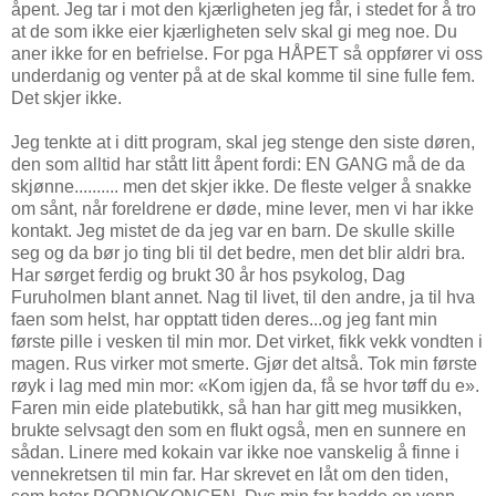
åpent. Jeg tar i mot den kjærligheten jeg får, i stedet for å tro
at de som ikke eier kjærligheten selv skal gi meg noe. Du
aner ikke for en befrielse. For pga HÅPET så oppfører vi oss
underdanig og venter på at de skal komme til sine fulle fem.
Det skjer ikke.
Jeg tenkte at i ditt program, skal jeg stenge den siste døren,
den som alltid har stått litt åpent fordi: EN GANG må de da
skjønne.......... men det skjer ikke. De fleste velger å snakke
om sånt, når foreldrene er døde, mine lever, men vi har ikke
kontakt. Jeg mistet de da jeg var en barn. De skulle skille
seg og da bør jo ting bli til det bedre, men det blir aldri bra.
Har sørget ferdig og brukt 30 år hos psykolog, Dag
Furuholmen blant annet. Nag til livet, til den andre, ja til hva
faen som helst, har opptatt tiden deres...og jeg fant min
første pille i vesken til min mor. Det virket, fikk vekk vondten i
magen. Rus virker mot smerte. Gjør det altså. Tok min første
røyk i lag med min mor: «Kom igjen da, få se hvor tøff du e».
Faren min eide platebutikk, så han har gitt meg musikken,
brukte selvsagt den som en flukt også, men en sunnere en
sådan. Linere med kokain var ikke noe vanskelig å finne i
vennekretsen til min far. Har skrevet en låt om den tiden,