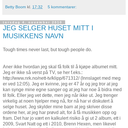
Betty Boom
kl.
17:32
5 kommentarer:
torsdag 4. november 2010
JEG SELGER HUSET MITT I
MUSIKKENS NAVN
Tough times never last, but tough people do.
Aner ikke hvordan jeg skal få folk til å kjøpe albumet mitt.
Jeg er ikke så verst på TV, se her f.eks.:
http://www.nrk.no/nett-tv/klipp/671312/ (Innslaget med meg
er ved 12:05). Jeg er kvinne, jeg er 47 år og jeg tror at jeg
kan synge mine egne sanger og at jeg har noe å bidra med
til folk. Eller jeg vet dette, men jeg når ikke ut. Jeg trenger
virkelig at noen hjelper meg nå, for nå har vi diskutert å
selge huset. Jeg skylder mine barn at jeg skriver disse
ordene her, at jeg har prøvd alt, for å få musikken opp og
fram. Det har jo vært en kalkulert risiko å gi ut 2 album, ett i
2009, Svart Natt og ett i 2010, Brenn Hexen, men likevel