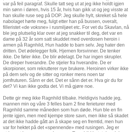
var på feil paragraf. Skulle tatt seg ut at jeg ikke holdt igjen
min sønn i døren, hvis 15 år, hvis han gikk ut og jeg visste at
han skulle ruse seg på DOP. Jeg skulle hylt, skreket så hele
nabolaget hørte meg, fulgt etter han på bussen, overalt,
filleristet «de voksne» i rusmiljøet etc. For vet du Skavlan, nå
ble jeg plutselig klar over at jeg snakker til deg, det var en
dame på 32 år som satt skuddet med overdosen heroin i
armen på Ragnhild, Hun hadde to barn selv. Jeg hater den
dritten. Det ødelegger folk. Hjernen forsvinner. De tenker
ikke. De føler ikke. De blir ødelagt. De har ingen skrupler.
De dreper hverandre. De stjeler fra hverandre. De er
skorpioner, som rekrutterer nye brukere. Heroinen virker ikke
på dem selv og de sitter og ronker mens noen tar
jomfruturen. Sånn er det. Det er sånn det er. Hva gir du for
det? Vi kan ikke godta det. Vi må gjøre noe.
Dette gir meg ikke Ragnhild tilbake. Heldigvis hadde jeg,
mannen min og våre 3 felles barn 2 fine ferieturer med
Ragnhild samme måneden som hun døde. Hun ble en fin
jente igjen, men med kjempe store savn, men ikke så skadet
at det ikke hadde gått an å skape seg en fremtid, men hun
var for hektet på det «spennende» med rusingen. Jeg er