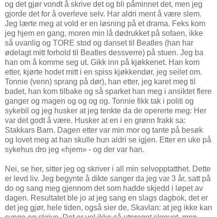
og det gjør vondt å skrive det og bli påminnet det, men jeg
gjorde det for å overleve selv. Har aldri ment å være slem.
Jeg lærte meg at vold er en løsning på et drama. Feks kom
jeg hjem en gang, moren min lå dødrukket på sofaen, ikke
så uvanlig og TORE stod og danset til Beatles (han har
ødelagt mitt forhold til Beatles dessverre) på stuen. Jeg ba
han om å komme seg ut. Gikk inn på kjøkkenet. Han kom
etter, kjørte hodet mitt i en spiss kjøkkendør, jeg seilet om.
Tonnie (venn) sprang på dør), han etter, jeg karet meg til
badet, han kom tilbake og så sparket han meg i ansiktet flere
ganger og magen og og og og. Tonnie fikk tak i politi og
sykebil og jeg husker at jeg tenkte da de opererte meg: Her
var det godt å være. Husker at en i en grønn frakk sa:
Stakkars Barn. Dagen etter var min mor og tante på besøk
og lovet meg at han skulle hun aldri se igjen. Etter en uke på
sykehus dro jeg «hjem» - og der var han.
Nei, se her, sitter jeg og skriver i all min selvopptatthet. Dette
er levd liv. Jeg begynte å dikte sanger da jeg var 3 år, satt på
do og sang meg gjennom det som hadde skjedd i løpet av
dagen. Resultatet ble jo at jeg sang en slags dagbok, det er
det jeg gjør, hele tiden, også sier de, Skavlan: at jeg ikke kan