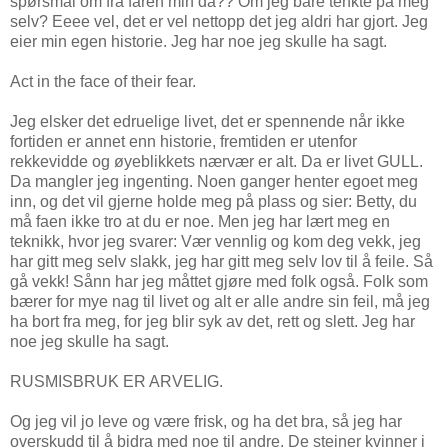
spørsmål om fra faren min da?? Om jeg bare tenkte på meg
selv? Eeee vel, det er vel nettopp det jeg aldri har gjort. Jeg
eier min egen historie. Jeg har noe jeg skulle ha sagt.
Act in the face of their fear.
Jeg elsker det edruelige livet, det er spennende når ikke
fortiden er annet enn historie, fremtiden er utenfor
rekkevidde og øyeblikkets nærvær er alt. Da er livet GULL.
Da mangler jeg ingenting. Noen ganger henter egoet meg
inn, og det vil gjerne holde meg på plass og sier: Betty, du
må faen ikke tro at du er noe. Men jeg har lært meg en
teknikk, hvor jeg svarer: Vær vennlig og kom deg vekk, jeg
har gitt meg selv slakk, jeg har gitt meg selv lov til å feile. Så
gå vekk! Sånn har jeg måttet gjøre med folk også. Folk som
bærer for mye nag til livet og alt er alle andre sin feil, må jeg
ha bort fra meg, for jeg blir syk av det, rett og slett. Jeg har
noe jeg skulle ha sagt.
RUSMISBRUK ER ARVELIG.
Og jeg vil jo leve og være frisk, og ha det bra, så jeg har
overskudd til å bidra med noe til andre. De steiner kvinner i