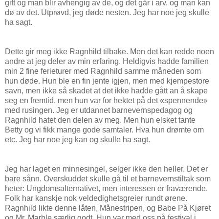
gift og man blir avhengig av de, og det går i arv, og man kan
dø av det. Utprøvd, jeg døde nesten. Jeg har noe jeg skulle
ha sagt.
Dette gir meg ikke Ragnhild tilbake. Men det kan redde noen
andre at jeg deler av min erfaring. Heldigvis hadde familien
min 2 fine ferieturer med Ragnhild samme måneden som
hun døde. Hun ble en fin jente igjen, men med kjempestore
savn, men ikke så skadet at det ikke hadde gått an å skape
seg en fremtid, men hun var for hektet på det «spennende»
med rusingen. Jeg er utdannet barnevernspedagog og
Ragnhild hatet den delen av meg. Men hun elsket tante
Betty og vi fikk mange gode samtaler. Hva hun drømte om
etc. Jeg har noe jeg kan og skulle ha sagt.
Jeg har laget en minnesingel, selger ikke den heller. Det er
bare sånn. Overskuddet skulle gå til et barnevernstiltak som
heter: Ungdomsalternativet, men interessen er fraværende.
Folk har kanskje nok veldedighetsgreier rundt ørene.
Ragnhild likte denne låten, Månestripen, og Babe På Kjøret
og Mr. Marble særlig godt. Hun var med oss på festival i