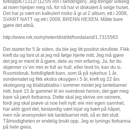
tv/klipp/671312/ (12:05 inn i sendingen). Jeg trenger virkelig
at noen hjelper meg nå, for nå har vi diskutert å selge huset.
Det har jo vært en kalkulert risiko å gi ut 2 album, ett i 2008,
SVART NATT og ett i 2009, BRENN HEXEN. Måtte bare
gjøre det altså.
http://www.nrk.no/nyheter/distrikt/hordaland/1.7315583
Det startet for 5 år siden, da ble jeg litt positivt skrullete. Fikk
kreft da og fant ut at jeg må følge hjerte mitt. Jeg må gjøre
det jeg er ment til å gjøre, dele av min erfaring. Ja, for du
skjønner cv`en min er full av hull, eller levd liv, kan du si.
Rusmisbruk, fortidligfødt barn, som lå på sykehus 1 år,
sondematet og fikk ekstra oksygen i 5 år, kreft og 22 års
skolegang og blablablabla I sommer mistet jeg tantebarnet
mitt, bare 15 år gammel til en overdose heroin, det gjør meg
bare så jævli forbanna. Dette skal jeg skrive om seinere,
fordi jeg skal prøve ut noe helt nytt: eie min egen sannhet,
har aldri gjort det, bestandig vært lojal og bært på håpet,
men når arvesynden tok tantebarnet mitt, så er det slutt.
Tålmodigheten er endelig brukt opp. Jeg er lynings forbanna
på hele greia.