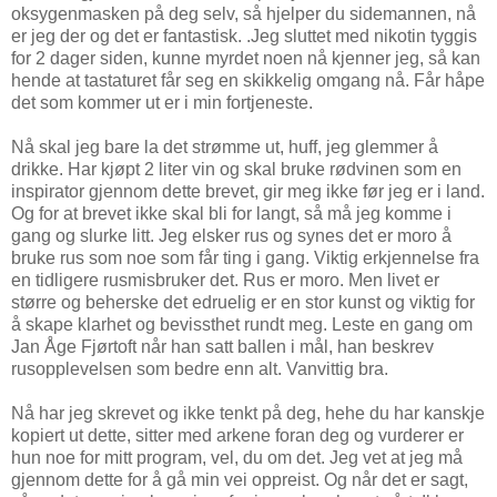
oksygenmasken på deg selv, så hjelper du sidemannen, nå
er jeg der og det er fantastisk. .Jeg sluttet med nikotin tyggis
for 2 dager siden, kunne myrdet noen nå kjenner jeg, så kan
hende at tastaturet får seg en skikkelig omgang nå. Får håpe
det som kommer ut er i min fortjeneste.
Nå skal jeg bare la det strømme ut, huff, jeg glemmer å
drikke. Har kjøpt 2 liter vin og skal bruke rødvinen som en
inspirator gjennom dette brevet, gir meg ikke før jeg er i land.
Og for at brevet ikke skal bli for langt, så må jeg komme i
gang og slurke litt. Jeg elsker rus og synes det er moro å
bruke rus som noe som får ting i gang. Viktig erkjennelse fra
en tidligere rusmisbruker det. Rus er moro. Men livet er
større og beherske det edruelig er en stor kunst og viktig for
å skape klarhet og bevissthet rundt meg. Leste en gang om
Jan Åge Fjørtoft når han satt ballen i mål, han beskrev
rusopplevelsen som bedre enn alt. Vanvittig bra.
Nå har jeg skrevet og ikke tenkt på deg, hehe du har kanskje
kopiert ut dette, sitter med arkene foran deg og vurderer er
hun noe for mitt program, vel, du om det. Jeg vet at jeg må
gjennom dette for å gå min vei oppreist. Og når det er sagt,