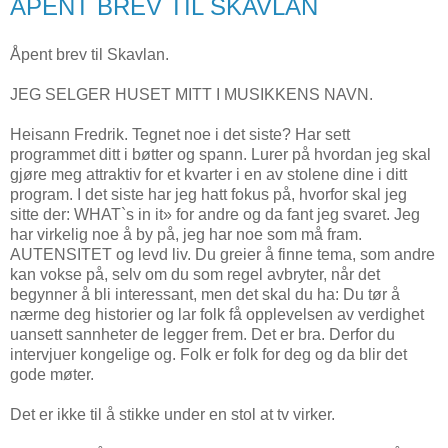
ÅPENT BREV TIL SKAVLAN
Åpent brev til Skavlan.
JEG SELGER HUSET MITT I MUSIKKENS NAVN.
Heisann Fredrik. Tegnet noe i det siste? Har sett
programmet ditt i bøtter og spann. Lurer på hvordan jeg skal
gjøre meg attraktiv for et kvarter i en av stolene dine i ditt
program. I det siste har jeg hatt fokus på, hvorfor skal jeg
sitte der: WHAT`s in it» for andre og da fant jeg svaret. Jeg
har virkelig noe å by på, jeg har noe som må fram.
AUTENSITET og levd liv. Du greier å finne tema, som andre
kan vokse på, selv om du som regel avbryter, når det
begynner å bli interessant, men det skal du ha: Du tør å
nærme deg historier og lar folk få opplevelsen av verdighet
uansett sannheter de legger frem. Det er bra. Derfor du
intervjuer kongelige og. Folk er folk for deg og da blir det
gode møter.
Det er ikke til å stikke under en stol at tv virker.