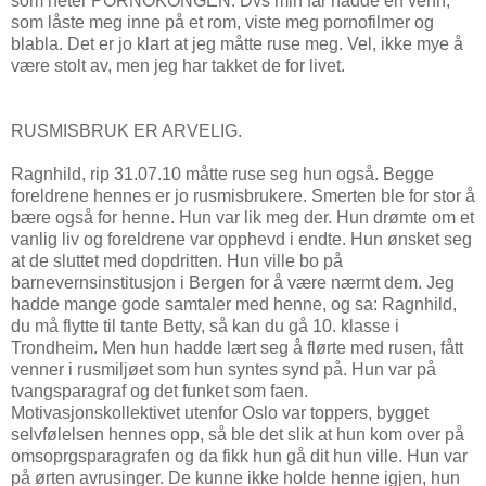
som heter PORNOKONGEN. Dvs min far hadde en venn,
som låste meg inne på et rom, viste meg pornofilmer og
blabla. Det er jo klart at jeg måtte ruse meg. Vel, ikke mye å
være stolt av, men jeg har takket de for livet.
RUSMISBRUK ER ARVELIG.
Ragnhild, rip 31.07.10 måtte ruse seg hun også. Begge
foreldrene hennes er jo rusmisbrukere. Smerten ble for stor å
bære også for henne. Hun var lik meg der. Hun drømte om et
vanlig liv og foreldrene var opphevd i endte. Hun ønsket seg
at de sluttet med dopdritten. Hun ville bo på
barnevernsinstitusjon i Bergen for å være nærmt dem. Jeg
hadde mange gode samtaler med henne, og sa: Ragnhild,
du må flytte til tante Betty, så kan du gå 10. klasse i
Trondheim. Men hun hadde lært seg å flørte med rusen, fått
venner i rusmiljøet som hun syntes synd på. Hun var på
tvangsparagraf og det funket som faen.
Motivasjonskollektivet utenfor Oslo var toppers, bygget
selvfølelsen hennes opp, så ble det slik at hun kom over på
omsoprgsparagrafen og da fikk hun gå dit hun ville. Hun var
på ørten avrusinger. De kunne ikke holde henne igjen, hun