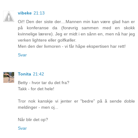
vibeke
21:13
Oi!! Den der siste der....Mannen min kan være glad han er
på konferanse da (forøvrig sammen med en skokk
kvinnelige lærere). Jeg er midt i en sånn en, men nå har jeg
verken lightere eller golfkøller.
Men den der livmoren - vi får håpe ekspertisen har rett!
Svar
Tonita
21:42
Betty - hvor tar du det fra?
Takk - for det hele!
Tror nok kanskje vi jenter er "bedre" på å sende doble
meldinger - men oj...
Når blir det op?
Svar