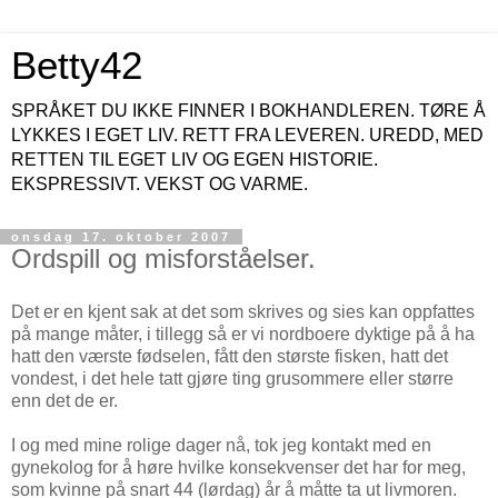
Betty42
SPRÅKET DU IKKE FINNER I BOKHANDLEREN. TØRE Å
LYKKES I EGET LIV. RETT FRA LEVEREN. UREDD, MED
RETTEN TIL EGET LIV OG EGEN HISTORIE.
EKSPRESSIVT. VEKST OG VARME.
onsdag 17. oktober 2007
Ordspill og misforståelser.
Det er en kjent sak at det som skrives og sies kan oppfattes
på mange måter, i tillegg så er vi nordboere dyktige på å ha
hatt den værste fødselen, fått den største fisken, hatt det
vondest, i det hele tatt gjøre ting grusommere eller større
enn det de er.
I og med mine rolige dager nå, tok jeg kontakt med en
gynekolog for å høre hvilke konsekvenser det har for meg,
som kvinne på snart 44 (lørdag) år å måtte ta ut livmoren.