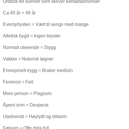
Ordbok for kvinner som skriver kontaktannonser
Ca 40 år = 49 år
Eventyrlysten = Vært til sengs med mange
Atletisk bygd = Ingen bryster
Normalt utseende = Stygg
Vakker = Notorisk løgner
Emosjonelt trygg = Bruker medisin
Feminist = Feit
Moro person = Plagsom
Åpent sinn = Desperat
Utadvendt = Høylydt og slitsom
Følsom = Ofte drita full