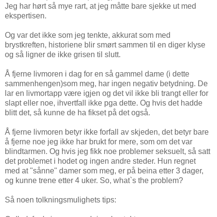
Jeg har hørt så mye rart, at jeg måtte bare sjekke ut med
ekspertisen.
Og var det ikke som jeg tenkte, akkurat som med
brystkreften, historiene blir smørt sammen til en diger klyse
og så ligner de ikke grisen til slutt.
Å fjerne livmoren i dag for en så gammel dame (i dette
sammenhengen)som meg, har ingen negativ betydning. De
lar en livmortapp være igjen og det vil ikke bli trangt eller for
slapt eller noe, ihvertfall ikke pga dette. Og hvis det hadde
blitt det, så kunne de ha fikset på det også.
Å fjerne livmoren betyr ikke forfall av skjeden, det betyr bare
å fjerne noe jeg ikke har brukt for mere, som om det var
blindtarmen. Og hvis jeg fikk noe problemer seksuelt, så satt
det problemet i hodet og ingen andre steder. Hun regnet
med at "sånne" damer som meg, er på beina etter 3 dager,
og kunne trene etter 4 uker. So, what`s the problem?
Så noen tolkningsmulighets tips: